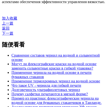
аспектами обеспечения эффективности управления вязкостью.
加入收藏
上一篇
返回
下一篇
随便看看
Сравнение составов чернил на водной и сольвентной
основе
Могут ли флексографские краски на водной основе
заменить сольвентные краски в гибкой упаковке?
Применение чернила на водной основе в печати
бумажных стаканов
Применение термохромных чернил на водной основе
Что такое UV - чернила для гибкой печати
Долговечность ультрафиолетовых чернил
Почему салфетки печатаются в мягкой форме?
Пример из практики: флексографические чернила на
водной основе для бумажных стаканчиков в Таиланде.
Анализ методов тестирования миграции УФ-красок