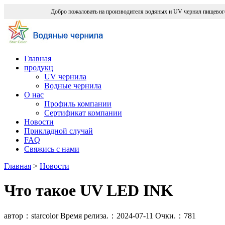
Добро пожаловать на производителя водяных и UV чернил пищевог
Главная
продукц
UV чернила
Водные чернила
О нас
Профиль компании
Сертификат компании
Новости
Прикладной случай
FAQ
Свяжись с нами
Главная
>
Новости
Что такое UV LED INK
автор：starcolor
Время релиза.：2024-07-11
Очки.：
781