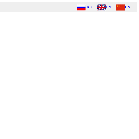
RU
EN
CN