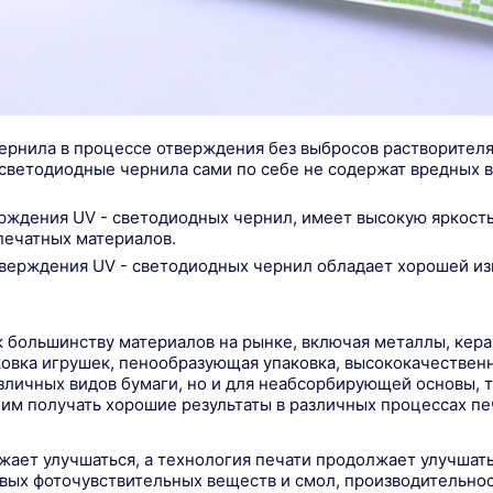
ернила в процессе отверждения без выбросов растворителя,
- светодиодные чернила сами по себе не содержат вредных
ерждения UV - светодиодных чернил, имеет высокую яркость
печатных материалов.
 отверждения UV - светодиодных чернил обладает хорошей 
к большинству материалов на рынке, включая металлы, кер
аковка игрушек, пенообразующая упаковка, высококачествен
азличных видов бумаги, но и для неабсорбирующей основы, 
им получать хорошие результаты в различных процессах пе
жает улучшаться, а технология печати продолжает улучшат
овых фоточувствительных веществ и смол, производительно