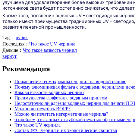
улучшена для удовлетворения более высоких требований к
источников света будет постепенно снижаться, что дела
Кроме того, появление водяных UV - светодиодных чернил
только имеют преимущества традиционных UV - светодиод
развития печатной промышленности.
Tag：
uv ink
Последняя：
Что такое UV чернила
Дальше：
Что такое вязкость чернил
вернут
Рекомендация
Применение термохромных чернил на водной основе
Почему алюминиевая фольга с водяными чернилами исче
Какова вязкость водяных чернил?
Преимущества салфеток с водяным принтом
Недостаточно ли адгезия водяных чернил для печати ПЭ
Можно ли печатать BOPP?
Можно ли печатать негерметичные чернила?
6 проблем, связанных с глубокой печатью обратными чер
Что такое UV чернила
Состав УФ - чернил и их экологические свойства