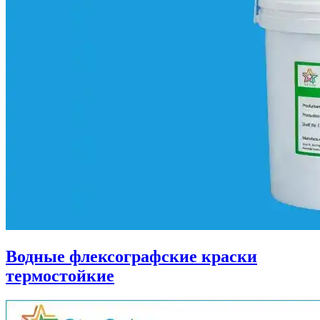
Водные флексографские краски
термостойкие