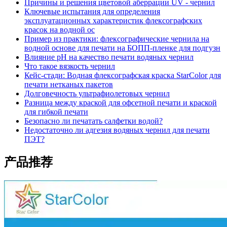
Причины и решения цветовой аберрации UV - чернил
Ключевые испытания для определения
эксплуатационных характеристик флексографских
красок на водной ос
Пример из практики: флексографические чернила на
водной основе для печати на БОПП-пленке для подгузн
Влияние pH на качество печати водяных чернил
Что такое вязкость чернил
Кейс-стади: Водная флексографская краска StarColor для
печати нетканых пакетов
Долговечность ультрафиолетовых чернил
Разница между краской для офсетной печати и краской
для гибкой печати
Безопасно ли печатать салфетки водой?
Недостаточно ли адгезия водяных чернил для печати
ПЭТ?
产品推荐