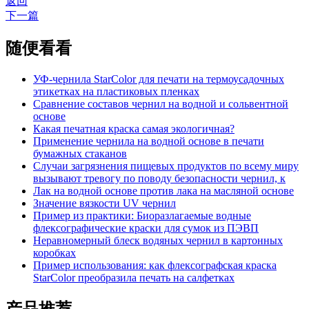
返回
下一篇
随便看看
УФ-чернила StarColor для печати на термоусадочных
этикетках на пластиковых пленках
Сравнение составов чернил на водной и сольвентной
основе
Какая печатная краска самая экологичная?
Применение чернила на водной основе в печати
бумажных стаканов
Случаи загрязнения пищевых продуктов по всему миру
вызывают тревогу по поводу безопасности чернил, к
Лак на водной основе против лака на масляной основе
Значение вязкости UV чернил
Пример из практики: Биоразлагаемые водные
флексографические краски для сумок из ПЭВП
Неравномерный блеск водяных чернил в картонных
коробках
Пример использования: как флексографская краска
StarColor преобразила печать на салфетках
产品推荐